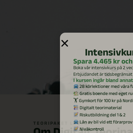
Intensivkur
Spara 4.465 kr och
Boka vår intensivkurs på 2 vec
Erbjudandet är tidsbegränsat
I kursen ingår bland annat
28 körlektioner med våra f
Gratis boende med eget r
🏋️ Gymkort för 100 kr på Nord
Digitalt teorimaterial
Riskutbildning del 1 & 2
Lån av bil vid ett förarprov
TEORIPAKET LASTBIL
Om Digitalt Teorip
Nivåkontroll