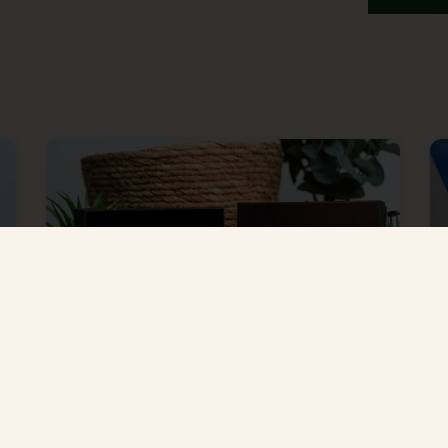
Presentkort
Perfekt att ge bort som present!