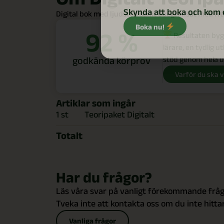
Skynda att boka och kom 
Digital bok med ljudstöd samt obegränsat med frå
Boka nu!
92 %
Resultaten byg
lärare, en tydlig u
godkända körprov
stöd genom hela u
Varför du ska v
Artiklar som ingår
1 st
Teoripaket Digitalt
Totalt
Har du frågor?
Läs våra svar på vanligt förekommande fråg
Tveka inte att kontakta oss om du inte hittar
Vanliga frågor