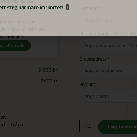
ett steg närmare körkortet!
Förnamn
*
gor.
ger på engagerade
tbildningsplan och nära
Personnummer (YYYYMMDD
tbildningen.
älja Prima
E-postadress
*
2 600 kr
2 600
kr
Postnr
*
or.
 din fråga!
Lägg i varuko