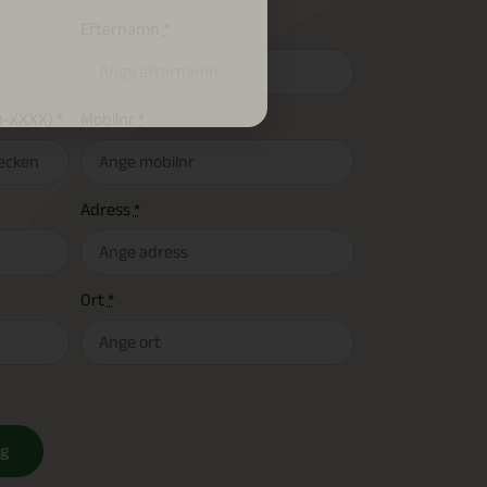
Efternamn
*
-XXXX)
*
Mobilnr
*
Adress
*
Ort
*
rg