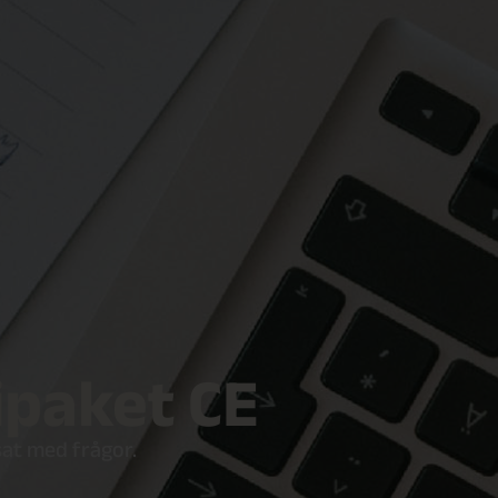
ripaket CE
at med frågor.