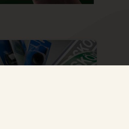
Spegelpaket
Allt du behöver för att börja övningsköra!