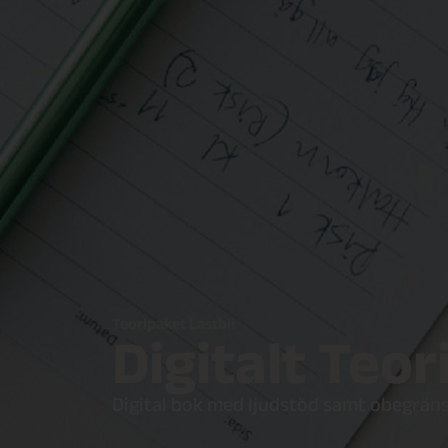
Teoripaket Lastbil
Digitalt Teo
Digital bok med ljudstöd samt obegräns