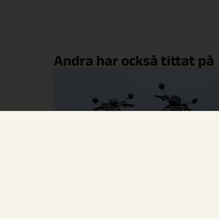
Andra har också tittat på
Mopedutbildning
Vill du ta moppekort? Boka nu!