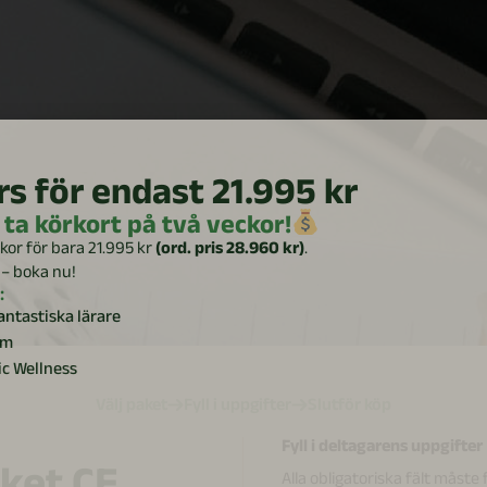
s för endast 21.995 kr
 ta körkort på två veckor!
kor för bara 21.995 kr
(ord. pris 28.960 kr)
.
 – boka nu!
:
antastiska lärare
um
ic Wellness
Välj paket
Fyll i uppgifter
Slutför köp
Fyll i deltagarens uppgifter
aket CE
Alla obligatoriska fält måste 