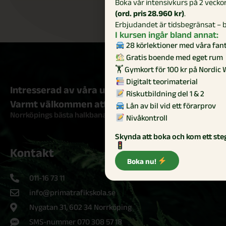
Boka vår intensivkurs på 2 veckor
(ord. pris 28.960 kr)
.
Erbjudandet är tidsbegränsat – 
I kursen ingår bland annat:
28 körlektioner med våra fant
Gratis boende med eget rum
🏋️ Gymkort för 100 kr på Nordic 
Digitalt teorimaterial
Intresserad av våra utbildningar?
Riskutbildning del 1 & 2
Varmt välkommen att höra av dig till oss!
Lån av bil vid ett förarprov
Norrköpings bästa halkbana!
Nivåkontroll
Skynda att boka och kom ett ste
Kontakt
Boka nu!
011-16 73 11
info@primatrafikskola.se
Nygatan 31, 602 34 Norrköping
SMS-nummer 070 308 57 18