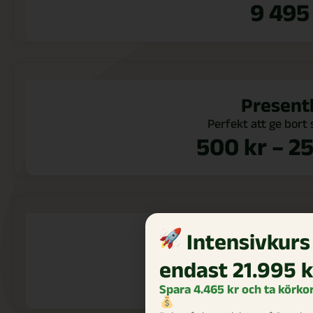
9 49
Present
Perfekt att ge bort
500
kr
–
2
Spegelp
Intensivkurs
Allt du behöver för att 
endast 21.995 
200
Spara 4.465 kr och ta körkor