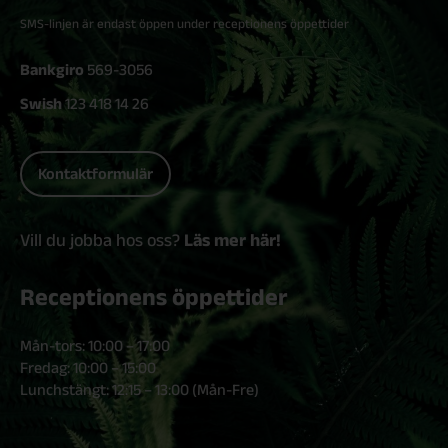
SMS-linjen är endast öppen under receptionens öppettider
Bankgiro
569-3056
Swish
123 418 14 26
Kontaktformulär
Vill du jobba hos oss?
Läs mer här!
Receptionens öppettider
Mån-tors: 10:00 – 17:00
Fredag: 10:00 – 15:00
Lunchstängt: 12:15 – 13:00 (Mån-Fre)