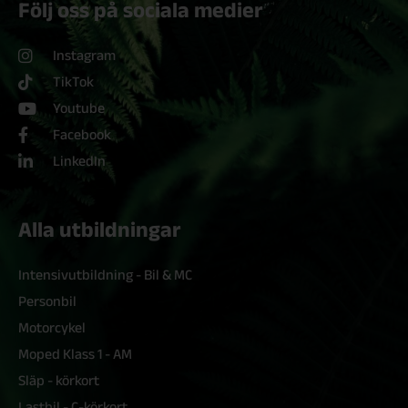
Följ oss på sociala medier
Instagram
TikTok
Youtube
Facebook
LinkedIn
Alla utbildningar
Intensivutbildning - Bil & MC
Personbil
Motorcykel
Moped Klass 1 - AM
Släp - körkort
Lastbil - C-körkort