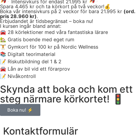
Intensivkurs för endast 21.995 kr
Spara 4.465 kr och ta körkort på två veckor!💰
Boka vår intensivkurs på 2 veckor för bara 21.995 kr
(ord.
pris 28.960 kr)
.
Erbjudandet är tidsbegränsat – boka nu!
I kursen ingår bland annat:
🚘 28 körlektioner med våra fantastiska lärare
🏡 Gratis boende med eget rum
🏋️ Gymkort för 100 kr på Nordic Wellness
📚 Digitalt teorimaterial
📝 Riskutbildning del 1 & 2
🚘 Lån av bil vid ett förarprov
📝 Nivåkontroll
Skynda att boka och kom ett
steg närmare körkortet! 🚦
Boka nu! ⚡️
Kontaktformulär