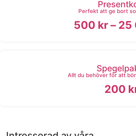
Presentk
Perfekt att ge bort s
500
kr
–
25
Spegelpa
Allt du behöver för att bö
200
k
Intresserad av våra