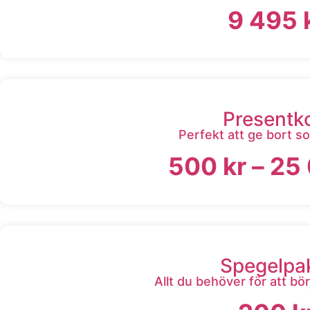
9 495
Presentk
Perfekt att ge bort s
500
kr
–
25
Spegelpa
Allt du behöver för att bö