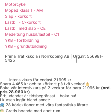
Motorcykel
Moped Klass 1 - AM
Släp - körkort
Lastbil - C-körkort
Lastbil med släp - CE
Medeltung husbil/lastbil - C1
YKB - fortbildning
YKB - grundutbildning
Prima Trafikskola i Norrköping AB | Org.nr: 556981-
5425 |
Hantering av personuppgifter
|
Köpvillkor
Intensivkurs för endast 21.995 kr
Spara 4.465 kr och ta körkort på två veckor!
Boka vår intensivkurs på 2 veckor för bara 21.995 kr
(ord.
pris 28.960 kr)
.
Erbjudandet är tidsbegränsat – boka nu!
I kursen ingår bland annat:
28 körlektioner med våra fantastiska lärare
Gratis boende med eget rum