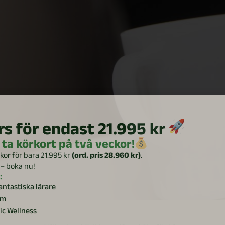
s för endast 21.995 kr
 ta körkort på två veckor!
kor för bara 21.995 kr
(ord. pris 28.960 kr)
.
 – boka nu!
:
antastiska lärare
um
ic Wellness