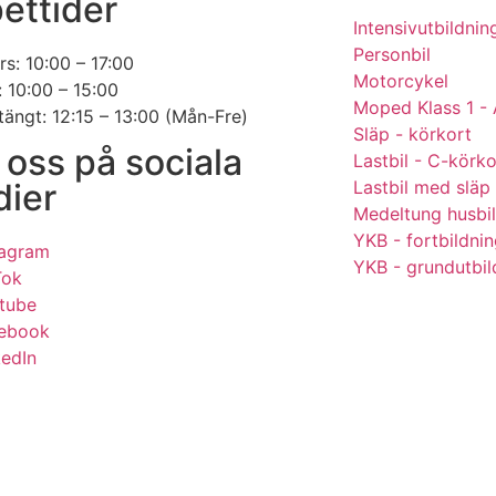
ettider
Intensivutbildnin
Personbil
s: 10:00 – 17:00
Motorcykel
 10:00 – 15:00
Moped Klass 1 -
ängt: 12:15 – 13:00 (Mån-Fre)
Släp - körkort
j oss på sociala
Lastbil - C-körko
Lastbil med släp
ier
Medeltung husbil/
YKB - fortbildni
tagram
YKB - grundutbil
Tok
tube
ebook
kedIn