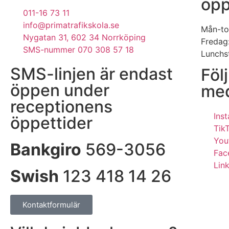
öpp
011-16 73 11
info@primatrafikskola.se
Mån-tor
Nygatan 31, 602 34 Norrköping
Fredag:
SMS-nummer 070 308 57 18
Lunchst
SMS-linjen är endast
Föl
öppen under
med
receptionens
Ins
öppettider
Tik
You
Bankgiro
569-3056
Fac
Lin
Swish
123 418 14 26
Kontaktformulär