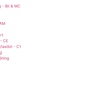
g - Bil & MC
 AM
rt
 - CE
lastbil - C1
ng
dning