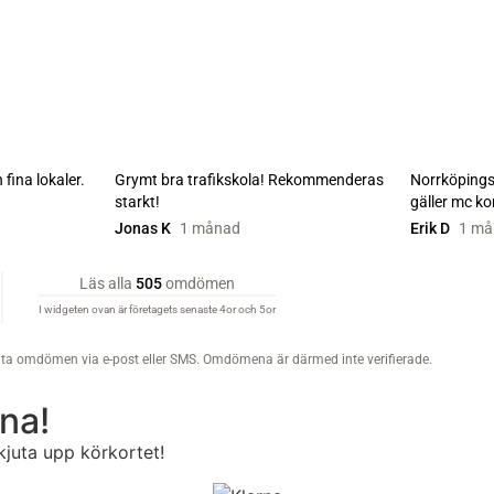
rna!
kjuta upp körkortet!