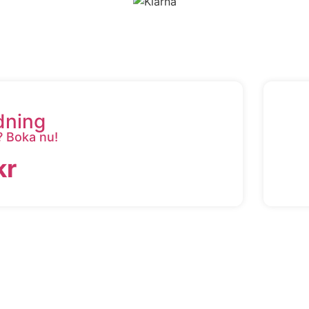
dning
? Boka nu!
kr