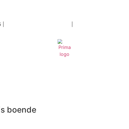
5 |
Hantering av personuppgifter
|
Köpvillkor
is boende